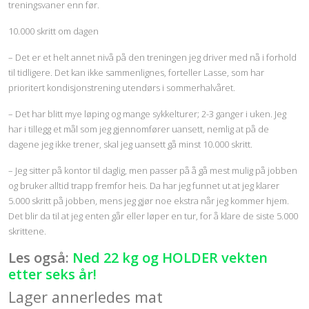
treningsvaner enn før.
10.000 skritt om dagen
– Det er et helt annet nivå på den treningen jeg driver med nå i forhold
til tidligere. Det kan ikke sammenlignes, forteller Lasse, som har
prioritert kondisjonstrening utendørs i sommerhalvåret.
– Det har blitt mye løping og mange sykkelturer; 2-3 ganger i uken. Jeg
har i tillegg et mål som jeg gjennomfører uansett, nemlig at på de
dagene jeg ikke trener, skal jeg uansett gå minst 10.000 skritt.
– Jeg sitter på kontor til daglig, men passer på å gå mest mulig på jobben
og bruker alltid trapp fremfor heis. Da har jeg funnet ut at jeg klarer
5.000 skritt på jobben, mens jeg gjør noe ekstra når jeg kommer hjem.
Det blir da til at jeg enten går eller løper en tur, for å klare de siste 5.000
skrittene.
Les også:
Ned 22 kg og HOLDER vekten
etter seks år!
Lager annerledes mat