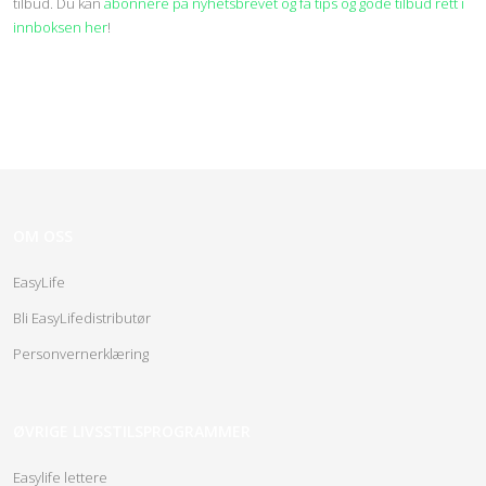
tilbud. Du kan
abonnére på nyhetsbrevet og få tips og gode tilbud rett i
innboksen her
!
OM OSS
EasyLife
Bli EasyLifedistributør
Personvernerklæring
ØVRIGE LIVSSTILSPROGRAMMER
Easylife lettere