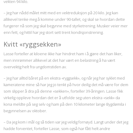
vekten 94 kilo.
– Jeg har nådd målet mitt med en vektreduksjon på 20 kilo. Jeg kan
allikevel tenke meg å komme under 90-tallet, og skal se hvordan dette
fungerer nå som jeg skal begynne med styrketrening. Musker veier mer
enn fett, og hittil har jeg stort sett trent kondisjonstrening.
Kvitt «ryggsekken»
Lasse forteller at kiloene ikke har hindret ham i å gjøre det han liker,
men innrømmer allikevel at det har vært en belastning å ha vært
overvektig helt fra ungdomstiden av.
– Jeg har alltid båret på en ekstra «ryggsekk», og når jeg har syklet med
kameratene mine så har jeg jo tenkt på hvor deilig det må være for dem
som slipper å dra på denne «sekken», forteller 39-åringen. Lasse fikk
virkelig oppleve hvordan det er å utfolde seg uten ekstra «sekk» da
kona meldte på seg selv og ham på den 10 kilometer lange Bygdømila i
begynnelsen av oktober.
– Da jeg kom i mål og så tiden var jeg veldig fornøyd. Langt under det jeg
hadde forventet, forteller Lasse, som også har fått helt andre