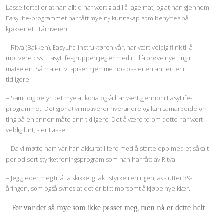
Lasse forteller at han alltid har vært glad i å lage mat, og at han gjennom
EasyLife-programmet har fått mye ny kunnskap som benyttes på
kjøkkenet i Tårnveien.
– Ritva (Bakken), EasyLife-instruktøren vår, har vært veldig flink til å
motivere oss i EasyLife-gruppen jeg er med i, til å prøve nye ting i
matveien. Så maten vi spiser hjemme hos oss er en annen enn
tidligere.
– Samtidig betyr det mye at kona også har vært gjennom EasyLife-
programmet. Det gjør at vi motiverer hverandre og kan samarbeide om
ting på en annen måte enn tidligere. Det å være to om dette har vært
veldig lurt, sier Lasse.
– Da vi møtte ham var han akkurat i ferd med å starte opp med et såkalt
periodisert styrketreningsprogram som han har fått av Ritva.
– Jeg gleder meg til å ta skikkelig tak i styrketreningen, avslutter 39-
åringen, som også synes at det er blitt morsomt å kjøpe nye klær.
– Før var det så mye som ikke passet meg, men
nå er dette helt