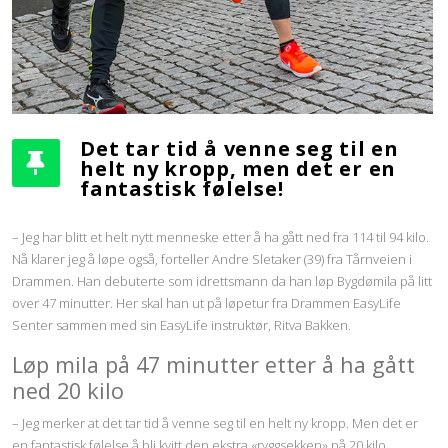
Det tar tid å venne seg til en
helt ny kropp, men det er en
fantastisk følelse!
– Jeg har blitt et helt nytt menneske etter å ha gått ned fra 114 til 94 kilo.
Nå klarer jeg å løpe også, forteller Andre Sletaker (39) fra Tårnveien i
Drammen. Han debuterte som idrettsmann da han løp Bygdømila på litt
over 47 minutter. Her skal han ut på løpetur fra Drammen EasyLife
Senter sammen med sin EasyLife instruktør, Ritva Bakken.
Løp mila på 47 minutter etter å ha gått
ned 20 kilo
– Jeg merker at det tar tid å venne seg til en helt ny kropp. Men det er
en fantastisk følelse å bli kvitt den ekstra «ryggsekken» på 20 kilo,