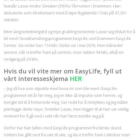
fastslår Lasse Andre Sletaker (39) fra Tårnveien i Drammen. Han
debuterte som idrettsmann med å løpe Bygdømila i Oslo på 47,20 i
oktober.
Etter lang betekningstid og mye grubling bestemte Lasse seg tilslutt for å
bli med i livsstilsendringsprogrammet EasyLife ved Drammen EasyLife
Senter. Da veide han 114 kilo. Dette var i mai 2016. Fem måneder
senere, når vi treffer ham på sentret, viser vekten 94 kilo, altså en
nedgang på 20 kilo.
Hvis du vil vite mer om EasyLife, fyll ut
vårt interesseskjema
HER
– Jeg så hva som skjedde med kona mi som ble med i EasyLife-
programmet ett år før meg. Jeg er ikke så impulsiv som henne, og
trengte tid til å forberede meg. Var redd for å mislykkes og jeg måtte
planlegge dette nøye, forteller Lasse, men legger til at han var veldig
motivert for å gå ned i vekt når han først meldte seg på.
Derfor har han lyktes med EasyLife-programmet fra første stund.
Vekten har gått ned fra uke til uke, og da vi treffer ham i oktober viser