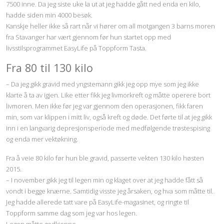
7500 inne. Da jeg siste uke la ut at jeg hadde gått ned enda en kilo,
hadde siden min 4000 besøk.
Kanskje heller ikke så rart når vi hører om all motgangen 3 barns moren
fra Stavanger har vært gjennom før hun startet opp med
livsstilsprogrammet EasyLife på Toppform Tasta.
Fra 80 til 130 kilo
– Da jeg gikk gravid med yngstemann gikk jeg opp mye som jeg ikke
klarte å ta av igjen. Like etter fikk jeg livmorkreft og måtte operere bort
livmoren. Men ikke før jeg var gjennom den operasjonen, fikk faren
min, som var klippen i mitt liv, også kreft og døde. Det førte til at jeg gikk
inn i en langvarig depresjonsperiode med medfølgende trøstespising
og enda mer vektøkning.
Fra å veie 80 kilo før hun ble gravid, passerte vekten 130 kilo høsten
2015.
– I november gikk jeg til legen min og klaget over at jeg hadde fått så
vondt i begge knærne. Samtidig visste jeg årsaken, og hva som måtte til.
Jeg hadde allerede tatt vare på EasyLife-magasinet, og ringte til
Toppform samme dag som jeg var hos legen.