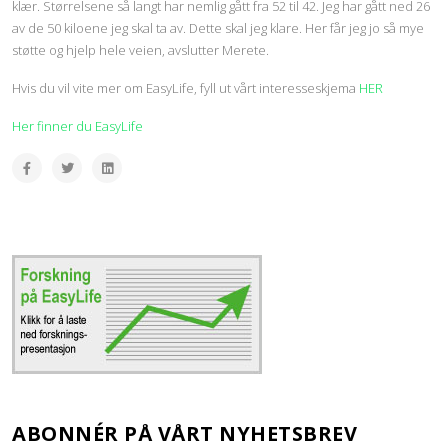
klær. Størrelsene så langt har nemlig gått fra 52 til 42. Jeg har gått ned 26
av de 50 kiloene jeg skal ta av. Dette skal jeg klare. Her får jeg jo så mye
støtte og hjelp hele veien, avslutter Merete.
Hvis du vil vite mer om EasyLife, fyll ut vårt interesseskjema
HER
Her finner du EasyLife
ABONNÉR PÅ VÅRT NYHETSBREV