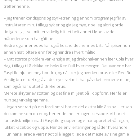
treffer henne.
– Jeg trener kondisjons og styrketrening gjennom program jeg får av
instruktøren min. I tillegg sykler og går jeg mye, noe jeg aldri gjorde
tidligere. Ja, livet mitt er virkelig blitt et helt annet i løpet av de
månedene som har gått her .
Bedre og annerledes har også kostholdet hennes blitt. Nå spiser hun
annen mat, oftere enn før og mindre i hvert måltid.
– Mitt største problem var kanskje at jeg drakk halvannen liter Cola hver
dag, i tillegg til å drikke en boks Red Bull hver morgen. De uvanene har
EasyLife hjulpet meg bort fra, og nå liker jeg hverken brus eller Red Bull.
Veldig bra er det også at det nye livet mitt har påvirket sønnene mine,
som også har sluttet å drikke brus.
Merete skryter av støtten og det fine miljøet på Toppform. Her føler
hun seg virkelig hjemme.
– Ingen ser rart på oss fordi om vi har en del ekstra kilo å ta av. Her kan
du komme som du er og her er det heller ingen kleskode. Vi har et
fantastisk miljø innad i EasyLife-gruppen og vi har opprettet vår egen,
lukket Facebook-gruppe. Her deler vi erfaringer og råder hverandre.
Hun har allerede vært nødt til å legge til side det meste av sine gamle