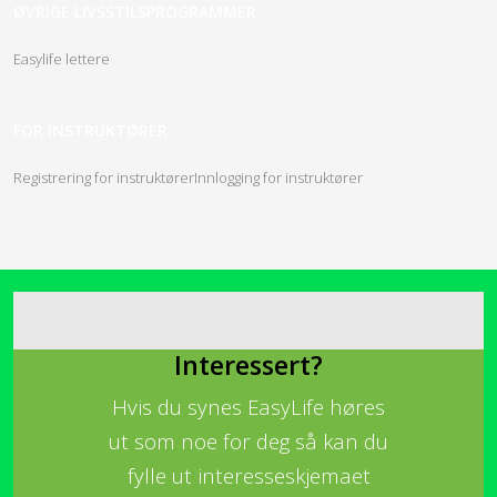
ØVRIGE LIVSSTILSPROGRAMMER
Easylife lettere
FOR INSTRUKTØRER
Registrering for instruktører
Innlogging for instruktører
Interessert?
Hvis du synes EasyLife høres
ut som noe for deg så kan du
fylle ut interesseskjemaet