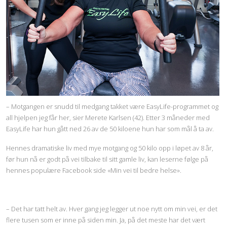
– Motgangen er snudd til medgang takket være EasyLife-programmet og
all hjelpen jeg får her, sier Merete Karlsen (42). Etter 3 måneder med
EasyLife har hun gått ned 26 av de 50 kiloene hun har som mål å ta av.
Hennes dramatiske liv med mye motgang og 50 kilo opp i løpet av 8 år,
før hun nå er godt på vei tilbake til sitt gamle liv, kan leserne følge på
hennes populære Facebook side «Min vei til bedre helse».
– Det har tatt helt av. Hver gang jeg legger ut noe nytt om min vei, er det
flere tusen som er inne på siden min. Ja, på det meste har det vært