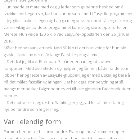
Legen måtte godkjenne
Hun hadde et møte med daglig leder som ga henne beskjed om å
snakke med legen sin, før hun kunne være med i EasyLife-programmet.
– Jeg gikk tilbake til legen og han ga meg beskjed om at så lenge trening
var en viktig del av dette programmet kunne jeg starte opp, forteller
Merete. Hun veide 130,6 kilo ved EasyLife- oppstarten den 26. januar
2016.
Målet hennes var klart nok. Ned 50 kilo til det hun veide før hun ble
gravid, i løpet av det et år lange EasyLife-programmet.
– Det skal jeg klare. Etter bare 3 måneder har jeg tatt av over
halvparten. Med den støtten og hjelpen jeg får her, både fra de som
jobber her og resten av EasyLife-gruppen jeg er med i, skal jeg klare å
nå det målet, fastslår 42 åringen. Det har også stor betydning at så
mange mennesker følger hennes vei tilbake gjennom Facebook-siden
hennes.
– Det motiverer meg ekstra. Samtidig er jeg glad for at min erfaring
hjelper andre som følger meg.
Var i elendig form
Formen hennes er blitt mye bedre. Fra knapt nok å komme opp en
trapp uten nesten å kollapse, trener hun minst 3 ganger i uka da vi