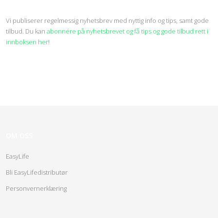
Vi publiserer regelmessig nyhetsbrev med nyttig info og tips, samt gode
tilbud. Du kan
abonnére på nyhetsbrevet og få tips og gode tilbud rett i
innboksen her
!
OM OSS
EasyLife
Bli EasyLifedistributør
Personvernerklæring