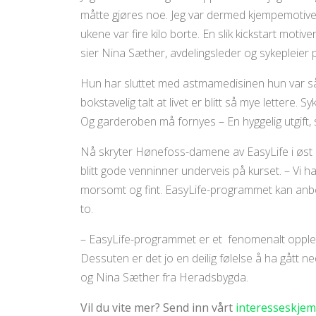
måtte gjøres noe. Jeg var dermed kjempemotivert
ukene var fire kilo borte. En slik kickstart motive
sier Nina Sæther, avdelingsleder og sykepleier 
Hun har sluttet med astmamedisinen hun var så 
bokstavelig talt at livet er blitt så mye lettere. 
Og garderoben må fornyes – En hyggelig utgift, 
Nå skryter Hønefoss-damene av EasyLife i øst 
blitt gode venninner underveis på kurset. – Vi h
morsomt og fint. EasyLife-programmet kan anbefa
to.
– EasyLife-programmet er et fenomenalt oppleg
Dessuten er det jo en deilig følelse å ha gått ne
og Nina Sæther fra Heradsbygda.
Vil du vite mer? Send inn vårt
interesseskjem