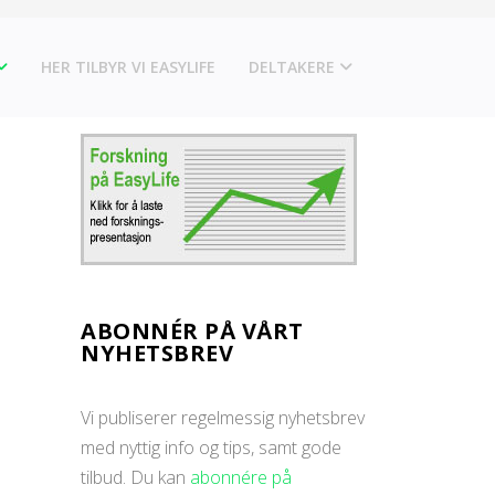
HER TILBYR VI EASYLIFE
DELTAKERE
ABONNÉR PÅ VÅRT
NYHETSBREV
Vi publiserer regelmessig nyhetsbrev
med nyttig info og tips, samt gode
tilbud. Du kan
abonnére på