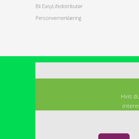
Bli EasyLifedistributør
Personvernerklæring
Hvis d
intere