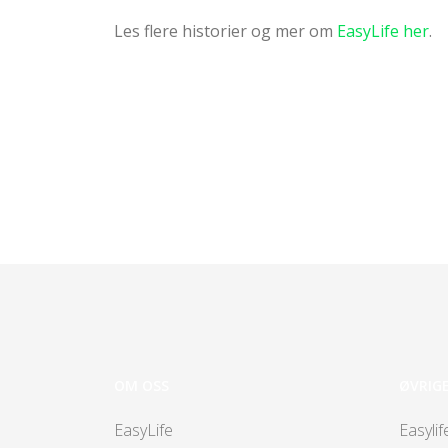
Les flere historier og mer om
EasyLife her
.
OM OSS
ØVRIG
EasyLife
Easylif