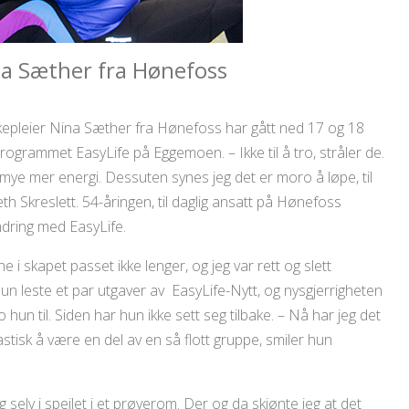
na Sæther fra Hønefoss
kepleier Nina Sæther fra Hønefoss har gått ned 17 og 18
programmet EasyLife på Eggemoen. – Ikke til å tro, stråler de.
 mye mer energi. Dessuten synes jeg det er moro å løpe, til
eth Skreslett. 54-åringen, til daglig ansatt på Hønefoss
endring med EasyLife.
e i skapet passet ikke lenger, og jeg var rett og slett
un leste et par utgaver av EasyLife-Nytt, og nysgjerrigheten
 hun til. Siden har hun ikke sett seg tilbake. – Nå har jeg det
tisk å være en del av en så flott gruppe, smiler hun
g selv i speilet i et prøverom. Der og da skjønte jeg at det