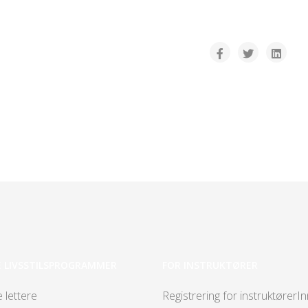
E LIVSSTILSPROGRAMMER
FOR INSTRUKTØRER
e lettere
Registrering for instruktører
In