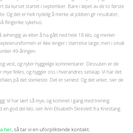
 da kurset startet i september. Bare i løpet av de to første
rte. Og det er helt nydelig å merke at jobben gir resultater,
på Ringerike sykehus.
avhengig av etter å ha gått ned hele 18 kilo, og merker
Sykepleieruniformen er ikke lenger i størrelse large, men i small.
smiler 49-åringen.
og vest, og nyter hyggelige kommentarer. Dessuten er de
ar mye felles, og hygger oss i hverandres selskap. Vi har det
les på det sterkeste. Det er seriøst. Og det virker, sier de
g. Vi har lært så mye, og kommet i gang med trening.
d en god del kilo, sier Ann Elisabeth Skreslett fra Knestang
a her
, så tar vi en uforpliktende kontakt.