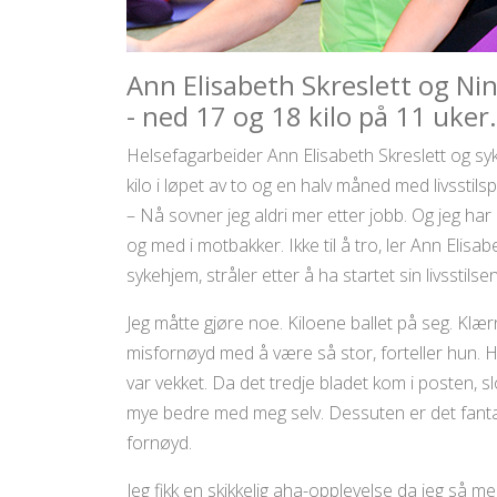
Ann Elisabeth Skreslett og Ni
- ned 17 og 18 kilo på 11 uker.
Helsefagarbeider Ann Elisabeth Skreslett og sy
kilo i løpet av to og en halv måned med livsstils
– Nå sovner jeg aldri mer etter jobb. Og jeg har
og med i motbakker. Ikke til å tro, ler Ann Elisab
sykehjem, stråler etter å ha startet sin livsstils
Jeg måtte gjøre noe. Kiloene ballet på seg. Klærn
misfornøyd med å være så stor, forteller hun. H
var vekket. Da det tredje bladet kom i posten, slo
mye bedre med meg selv. Dessuten er det fantas
fornøyd.
Jeg fikk en skikkelig aha-opplevelse da jeg så me