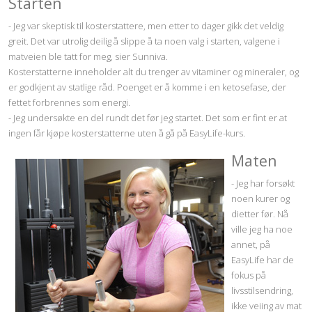
Starten
- Jeg var skeptisk til kosterstattere, men etter to dager gikk det veldig
greit. Det var utrolig deilig å slippe å ta noen valg i starten, valgene i
matveien ble tatt for meg, sier Sunniva.
Kosterstatterne inneholder alt du trenger av vitaminer og mineraler, og
er godkjent av statlige råd. Poenget er å komme i en ketosefase, der
fettet forbrennes som energi.
- Jeg undersøkte en del rundt det før jeg startet. Det som er fint er at
ingen får kjøpe kosterstatterne uten å gå på EasyLife-kurs.
Maten
- Jeg har forsøkt
noen kurer og
dietter før. Nå
ville jeg ha noe
annet, på
EasyLife har de
fokus på
livsstilsendring,
ikke veiing av mat