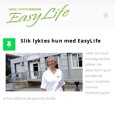
Slik lyktes hun med EasyLife
Midt i en travel
hverdag med tre
jobber, fire
aktive barn og en
pendlende
mann, bestemte
Sunniva
Holmbek seg for
at hun måtte ta tak og endre livsstil.