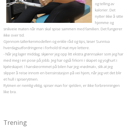
og telling av
kalorier. Det
nytter ikke å sitte
hjemme og
snikveie maten når man skal spise sammen med familien. Det fungerer
ikke over tid.
Gjennom tallerkenmodellen og enkle råd og tips, løser Sunniva
hverdagsutfordringene i forhold til mat mye lettere.
- Når jeg lager middag, skjærer jeg opp litt ekstra grønnsaker som jeg har
med meg i en pose på jobb. Jeg har også firkorn i skapet og yoghurt i
kjøleskapet. I hanskeormmet på bilen har jeg «nødmat», slik at jeg
slipper å reise innom en bensinstasjon på vei hjem, når jeg vet det blir
et hull i spiserytmen.
Rytmen er nemlig viktig, spiser man for sjelden, er ikke forbrenningen
like bra.
Trening