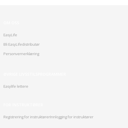
OM OSS
EasyLife
Bli EasyLifedistributør
Personvernerklæring
ØVRIGE LIVSSTILSPROGRAMMER
Easylife lettere
FOR INSTRUKTØRER
Registrering for instruktører
Innlogging for instruktører