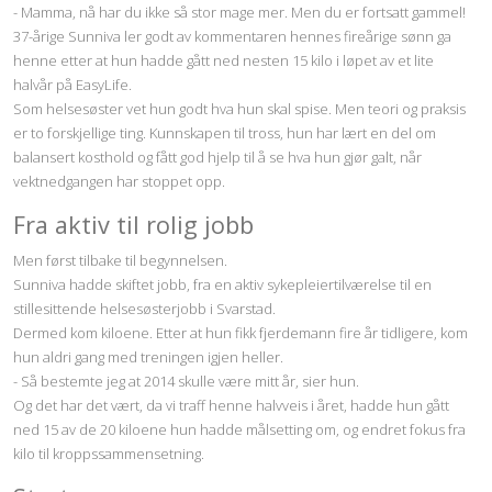
- Mamma, nå har du ikke så stor mage mer. Men du er fortsatt gammel!
37-årige Sunniva ler godt av kommentaren hennes fireårige sønn ga
henne etter at hun hadde gått ned nesten 15 kilo i løpet av et lite
halvår på EasyLife.
Som helsesøster vet hun godt hva hun skal spise. Men teori og praksis
er to forskjellige ting. Kunnskapen til tross, hun har lært en del om
balansert kosthold og fått god hjelp til å se hva hun gjør galt, når
vektnedgangen har stoppet opp.
Fra aktiv til rolig jobb
Men først tilbake til begynnelsen.
Sunniva hadde skiftet jobb, fra en aktiv sykepleiertilværelse til en
stillesittende helsesøsterjobb i Svarstad.
Dermed kom kiloene. Etter at hun fikk fjerdemann fire år tidligere, kom
hun aldri gang med treningen igjen heller.
- Så bestemte jeg at 2014 skulle være mitt år, sier hun.
Og det har det vært, da vi traff henne halvveis i året, hadde hun gått
ned 15 av de 20 kiloene hun hadde målsetting om, og endret fokus fra
kilo til kroppssammensetning.