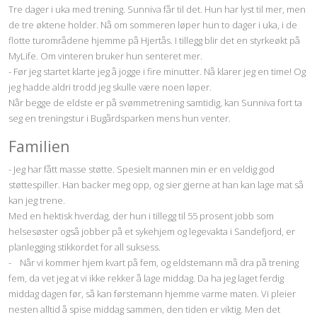
Tre dager i uka med trening. Sunniva får til det. Hun har lyst til mer, men
de tre øktene holder. Nå om sommeren løper hun to dager i uka, i de
flotte turområdene hjemme på Hjertås. I tillegg blir det en styrkeøkt på
MyLife. Om vinteren bruker hun senteret mer.
- Før jeg startet klarte jeg å jogge i fire minutter. Nå klarer jeg en time! Og
jeg hadde aldri trodd jeg skulle være noen løper.
Når begge de eldste er på svømmetrening samtidig, kan Sunniva fort ta
seg en treningstur i Bugårdsparken mens hun venter.
Familien
- Jeg har fått masse støtte. Spesielt mannen min er en veldig god
støttespiller. Han backer meg opp, og sier gjerne at han kan lage mat så
kan jeg trene.
Med en hektisk hverdag, der hun i tillegg til 55 prosent jobb som
helsesøster også jobber på et sykehjem og legevakta i Sandefjord, er
planlegging stikkordet for all suksess.
- Når vi kommer hjem kvart på fem, og eldstemann må dra på trening
fem, da vet jeg at vi ikke rekker å lage middag. Da ha jeg laget ferdig
middag dagen før, så kan førstemann hjemme varme maten. Vi pleier
nesten alltid å spise middag sammen, den tiden er viktig. Men det